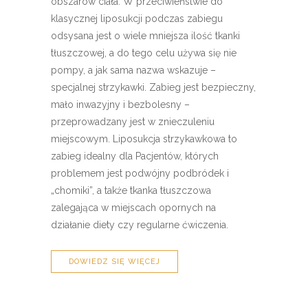
obszarów ciała. W przeciwieństwie do
klasycznej liposukcji podczas zabiegu
odsysana jest o wiele mniejsza ilość tkanki
tłuszczowej, a do tego celu używa się nie
pompy, a jak sama nazwa wskazuje –
specjalnej strzykawki. Zabieg jest bezpieczny,
mało inwazyjny i bezbolesny –
przeprowadzany jest w znieczuleniu
miejscowym. Liposukcja strzykawkowa to
zabieg idealny dla Pacjentów, których
problemem jest podwójny podbródek i
„chomiki”, a także tkanka tłuszczowa
zalegająca w miejscach opornych na
działanie diety czy regularne ćwiczenia.
DOWIEDZ SIĘ WIĘCEJ