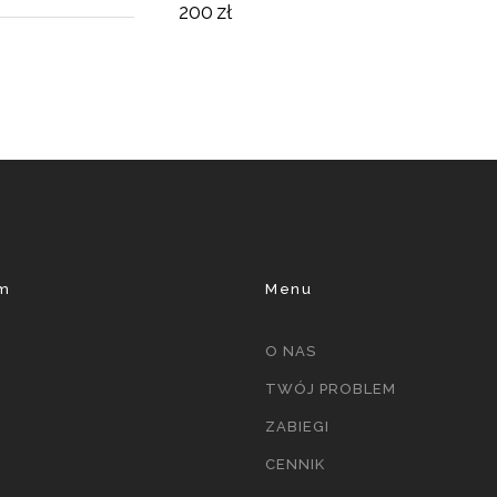
200
zł
am
Menu
O NAS
TWÓJ PROBLEM
ZABIEGI
CENNIK