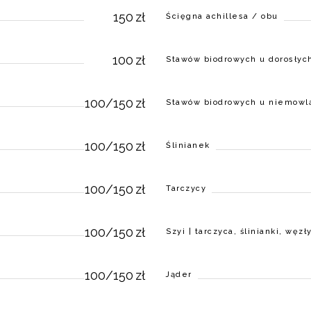
150
zł
Ścięgna achillesa / obu
100
zł
Stawów biodrowych u dorosłyc
100/150
zł
Stawów biodrowych u niemowl
100/150
zł
Ślinianek
100/150
zł
Tarczycy
100/150
zł
Szyi | tarczyca, ślinianki, węz
100/150
zł
Jąder