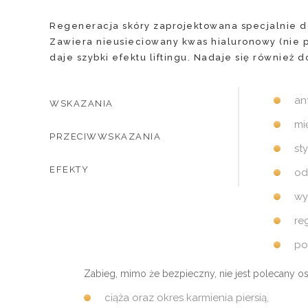
Regeneracja skóry zaprojektowana specjalnie do 
Zawiera nieusieciowany kwas hialuronowy (nie p
daje szybki efektu liftingu. Nadaje się również 
an
WSKAZANIA
mię
PRZECIWWSKAZANIA
st
EFEKTY
od
wy
re
po
Zabieg, mimo że bezpieczny, nie jest polecany o
ciąża oraz okres karmienia piersią,