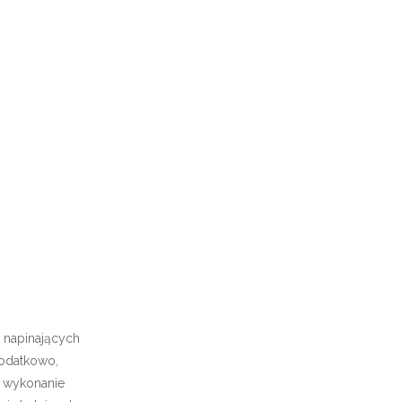
 napinających
 Dodatkowo,
ię wykonanie