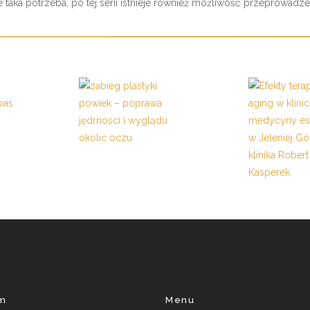
e taka potrzeba, po tej serii istnieje również możliwość przeprowadz
am
Menu