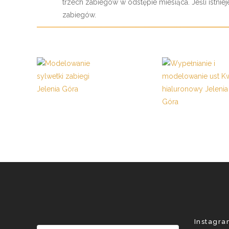
trzech zabiegów w odstępie miesiąca. Jeśli istniej
zabiegów.
Instagr