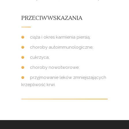
PRZECIWWSKAZANIA
ciąża i okres karmienia piersią;
choroby autoimmunologiczne;
cukrzyca;
choroby nowotworowe;
przyjmowanie leków zmniejszających
krzepliwość krwi.