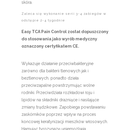
skóra.
Zaleca się wykonanie serii 3-4 zabiegów w
odstępie 2-4 tygodnie
Easy TCA Pain Control został dopuszczony
do stosowania jako wyrób medyczny
oznaczony certyfikatem CE.
Wykazuje działanie przeciwbakteryjne
zarówno dla bakterii tlenowych jak i
beztlenowych, ponadto działa
przeciwzapalne powstrzymując wolne
rodniki. Przeciwdziała rozkładowi łoju i
lipidów na składniki drażniące i nasilające
zmiany trądzikowe. Zapobiega powstawaniu
zaskórników poprzez wpływ na proces
końcowej keratynizacji mieszków włosowych.
Hamując tyrozynazę uniemożliwia