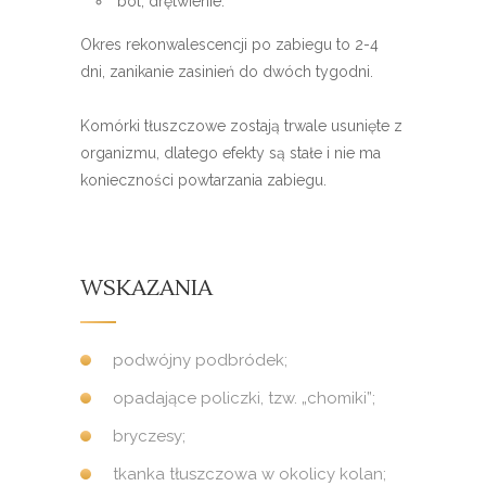
ból, drętwienie.
Okres rekonwalescencji po zabiegu to 2-4
dni, zanikanie zasinień do dwóch tygodni.
Komórki tłuszczowe zostają trwale usunięte z
organizmu, dlatego efekty są stałe i nie ma
konieczności powtarzania zabiegu.
WSKAZANIA
podwójny podbródek;
opadające policzki, tzw. „chomiki”;
bryczesy;
tkanka tłuszczowa w okolicy kolan;